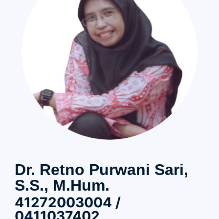
Dr. Retno Purwani Sari,
S.S., M.Hum.
41272003004 /
0411037402​