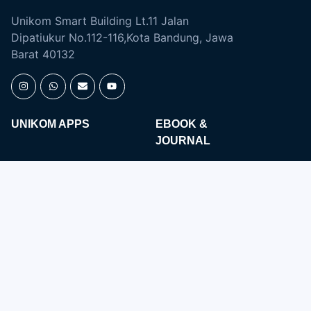
Unikom Smart Building Lt.11 Jalan
Dipatiukur No.112-116,Kota Bandung, Jawa
Barat 40132
UNIKOM APPS
EBOOK &
JOURNAL
Open Journal
Digital Library
Majalah Ilmiah
SIMLITABMAS
Repository
ACADEMIC
ENGLISH DEPARTMENT